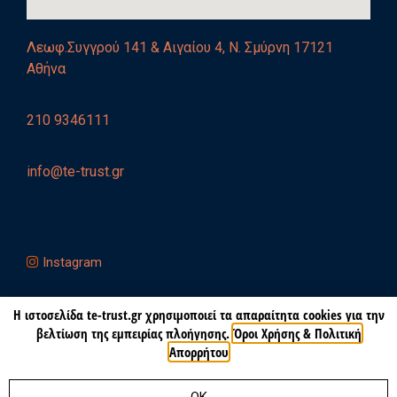
Λεωφ.Συγγρού 141 & Αιγαίου 4, Ν. Σμύρνη 17121
Αθήνα
210 9346111
info@te-trust.gr
Instagram
Η ιστοσελίδα te-trust.gr χρησιμοποιεί τα απαραίτητα cookies για την
βελτίωση της εμπειρίας πλοήγησης.
Όροι Χρήσης & Πολιτική
© All rights reserved
Απορρήτου
Όροι Χρήσης & Πολιτική Απορρήτου
Made with ❤ by Life Design